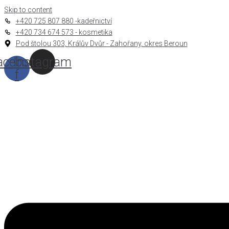
Skip to content
+420 725 807 880 -kadeřnictví
+420 734 674 573 - kosmetika
Pod štolou 303, Králův Dvůr - Zahořany, okres Beroun
acebook-
Instagram
f