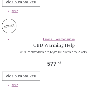
VÍCE O PRODUKTU
silvie
Larens – kosmeceutika
CBD Warming Help
Gel s intenzívním hřejivým účinkem pro lokální...
Kč
577
VÍCE O PRODUKTU
silvie