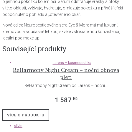
o jemnou pokožku kolem očí. Sérum odstraňuje vrásky a otoky
v této oblasti, vyživuje, hydratuje, omlazuje pokožku a přináší efekt
odpočinutého pohledu a „otevřeného oka“.
Nová edice Neuropeptidového séra Eye & More má má luxusní,
krémovou a současně lehkou, skvěle vstřebatelnou konzistenci,
ideální pod make-up.
Související produkty
Larens – kosmeceutika
ReHarmony Night Cream – noční obnova
pleti
ReHarmony Night Cream od Larens – noční...
Kč
1 587
VÍCE O PRODUKTU
silvie