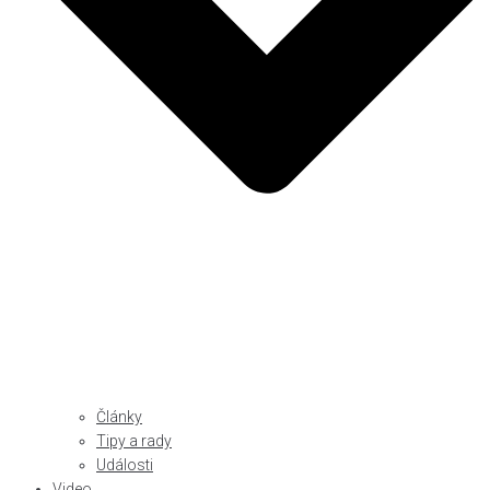
Články
Tipy a rady
Události
Video