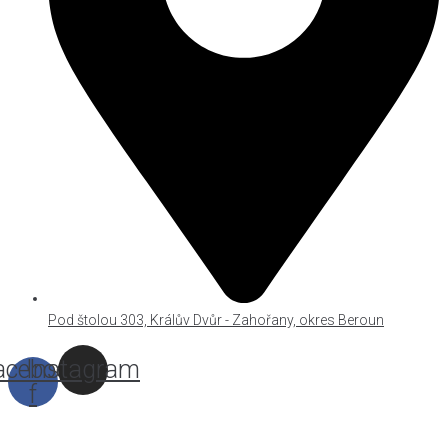
Pod štolou 303, Králův Dvůr - Zahořany, okres Beroun
acebook-
Instagram
f