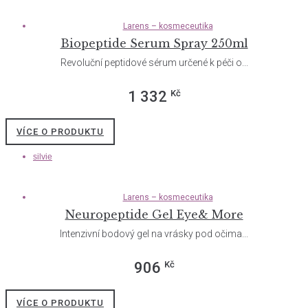
Larens – kosmeceutika
Biopeptide Serum Spray 250ml
Revoluční peptidové sérum určené k péči o...
Kč
1 332
VÍCE O PRODUKTU
silvie
Larens – kosmeceutika
Neuropeptide Gel Eye& More
Intenzivní bodový gel na vrásky pod očima...
Kč
906
VÍCE O PRODUKTU