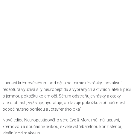
Luxusní krémové sérum pod oči a na mimické vrásky. Inovativní
receptura využívá síly neuropeptidů a vybraných aktivních látek k péči
o jemnou pokožku kolem očí. Sérum odstraňuje vrásky a otoky
v této oblasti, vyživuje, hydratuje, omlazuje pokožku a přináší efekt
odpočinutého pohledu a „otevřeného oka“.
Nová edice Neuropeptidového séra Eye & More má má luxusní,
krémovou a současně lehkou, skvěle vstřebatelnou konzistenci,
ideální pod make-up.