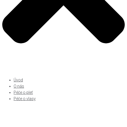
Úvod
O nás
Péče o pleť
Péče o vlasy