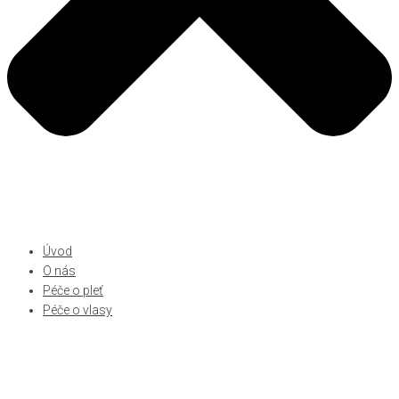
Úvod
O nás
Péče o pleť
Péče o vlasy