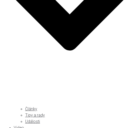
Články
Tipy a rady
Události
Video