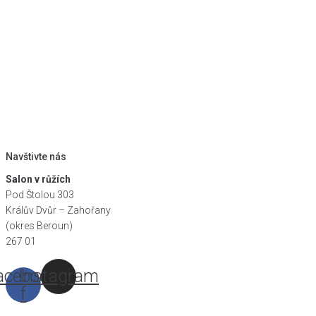
Navštivte nás
Salon v růžích
Pod Štolou 303
Králův Dvůr – Zahořany
(okres Beroun)
267 01
acebook-
Instagram
f