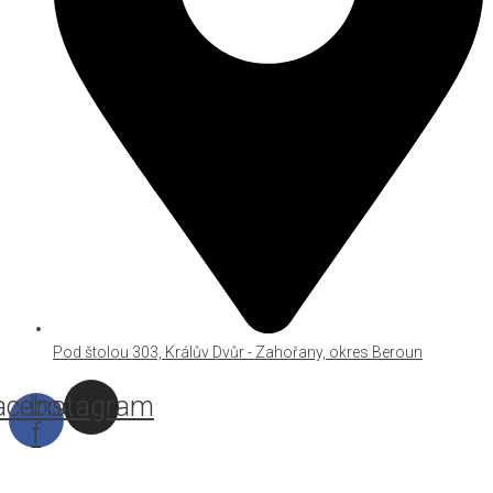
Pod štolou 303, Králův Dvůr - Zahořany, okres Beroun
acebook-
Instagram
f