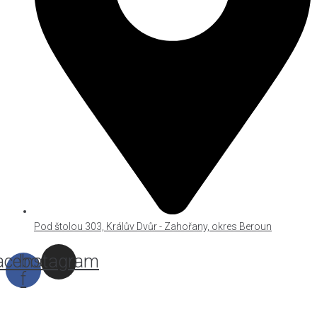
Pod štolou 303, Králův Dvůr - Zahořany, okres Beroun
acebook-
Instagram
f