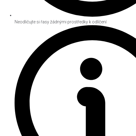
Neodličujte si řasy žádnými prostředky k odlíčení