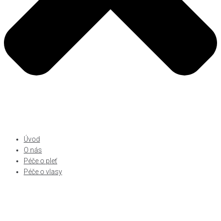
Úvod
O nás
Péče o pleť
Péče o vlasy