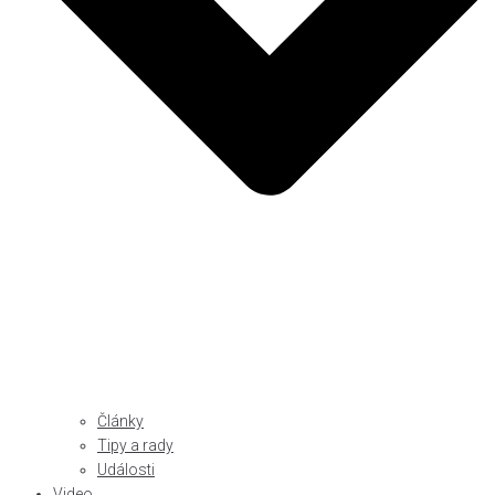
Články
Tipy a rady
Události
Video